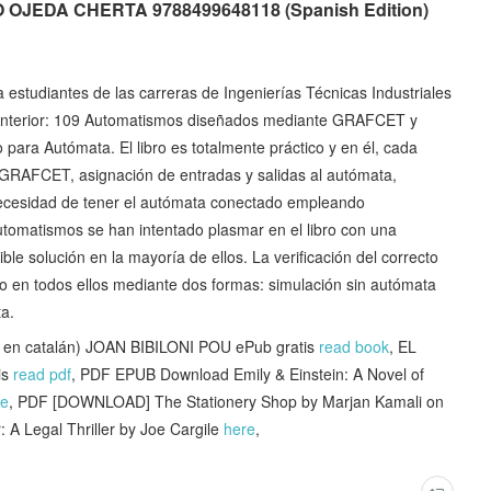
EDA CHERTA 9788499648118 (Spanish Edition)
a estudiantes de las carreras de Ingenierías Técnicas Industriales
ro anterior: 109 Automatismos diseñados mediante GRAFCET y
para Autómata. El libro es totalmente práctico y en él, cada
GRAFCET, asignación de entradas y salidas al autómata,
necesidad de tener el autómata conectado empleando
utomatismos se han intentado plasmar en el libro con una
e solución en la mayoría de ellos. La verificación del correcto
o en todos ellos mediante dos formas: simulación sin autómata
a.
 en catalán) JOAN BIBILONI POU ePub gratis
read book
, EL
is
read pdf
, PDF EPUB Download Emily & Einstein: A Novel of
te
, PDF [DOWNLOAD] The Stationery Shop by Marjan Kamali on
 A Legal Thriller by Joe Cargile
here
,