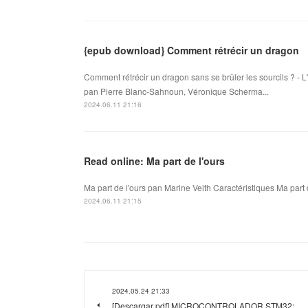
{epub download} Comment rétrécir un dragon
Comment rétrécir un dragon sans se brûler les sourcils ? - L
pan Pierre Blanc-Sahnoun, Véronique Scherma...
2024.06.11 21:16
Read online: Ma part de l'ours
Ma part de l'ours pan Marine Veith Caractéristiques Ma part 
2024.06.11 21:15
2024.05.24 21:33
[Descargar pdf] MICROCONTROLADOR STM32: