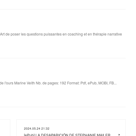
'Art de poser les questions puissantes en coaching et en thérapie narrative
de l'ours Marine Veith Nb. de pages: 192 Format: Pdf, ePub, MOBI, FB...
2024.05.24 21:32
[ePub] LA DESAPARICIÓN DE STEPHANIE MAILER